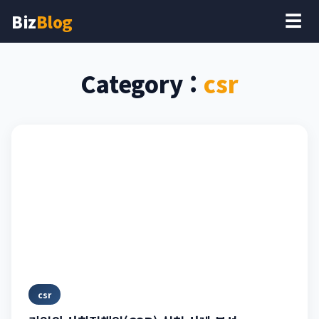
Biz
Blog
☰
Category :
csr
csr